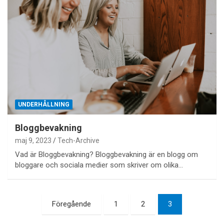
UNDERHÅLLNING
Bloggbevakning
maj 9, 2023
Tech-Archive
Vad är Bloggbevakning? Bloggbevakning är en blogg om
bloggare och sociala medier som skriver om olika…
Sidnumrering
Föregående
1
2
3
för