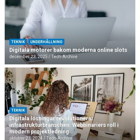
TEKNIK
UNDERHÅLLNING
Digitala motorer bakom moderna online slots
december 23, 2025
Tech-Archive
TEKNIK
Digitala lösningar revolutionerar
infrastrukturbranschen: Webbinariers roll i
modern projektledning
oktober 23, 2024
Tech-Archive