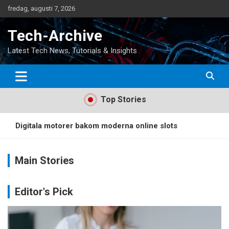
Hoppa
fredag, augusti 7, 2026
till
innehåll
Tech-Archive
Latest Tech News, Tutorials & Insights
Top Stories
Digitala motorer bakom moderna online slots
Digitala lösningar revolutionerar infrastrukturbranschen:
Webbinariers roll i modern projektledning
Main Stories
SpaceX säger adjö till Delaware, hej till Texas
Editor's Pick
Samsung Galaxy S24: En smartphone som omdefinierar
smart
Ska man välja fiber eller mobilt bredband till företaget?