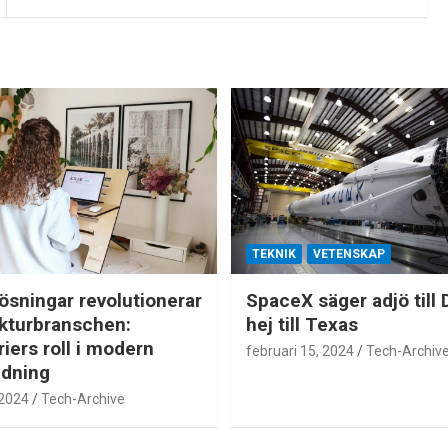
TEKNIK
VETENSKAP
lösningar revolutionerar
SpaceX säger adjö till 
ukturbranschen:
hej till Texas
iers roll i modern
februari 15, 2024
Tech-Archiv
edning
 2024
Tech-Archive