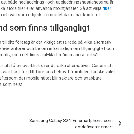
är att både nedladdnings- och uppladdningshastigheterna är
ka stora filer eller använda molntjänster. Så att välja
fiber
och vad som erbjuds i området där ni har kontoret.
nd som finns tillgängligt
ll ditt företag är det viktigt att ta reda på vilka alternativ
dsleverantörer och be om information om tillgänglighet och
rnativ, men det finns självklart många andra också.
 att få en överblick över de olika alternativen. Genom att
ssar bäst för ditt företags behov. I framtiden kanske valet
 eftersom det mobila nätet blir säkrare och snabbare,
rt som helst.
Samsung Galaxy S24: En smartphone som
omdefinierar smart