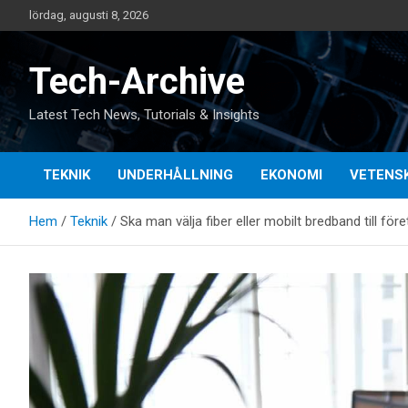
Hoppa
lördag, augusti 8, 2026
till
innehåll
Tech-Archive
Latest Tech News, Tutorials & Insights
TEKNIK
UNDERHÅLLNING
EKONOMI
VETENS
Hem
Teknik
Ska man välja fiber eller mobilt bredband till för