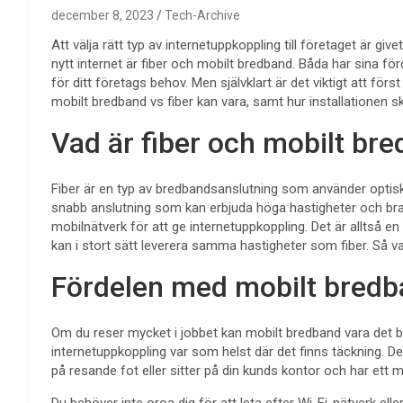
december 8, 2023
Tech-Archive
Att välja rätt typ av internetuppkoppling till företaget är givet
nytt internet är fiber och mobilt bredband. Båda har sina för
för ditt företags behov. Men självklart är det viktigt att för
mobilt bredband vs fiber kan vara, samt hur installationen s
Vad är fiber och mobilt br
Fiber är en typ av bredbandsanslutning som använder optiska 
snabb anslutning som kan erbjuda höga hastigheter och bra 
mobilnätverk för att ge internetuppkoppling. Det är alltså en
kan i stort sätt leverera samma hastigheter som fiber. Så va
Fördelen med mobilt bredba
Om du reser mycket i jobbet kan mobilt bredband vara det bä
internetuppkoppling var som helst där det finns täckning. De
på resande fot eller sitter på din kunds kontor och har ett 
Du behöver inte oroa dig för att leta efter Wi-Fi-nätverk elle