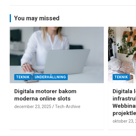
You may missed
TEKNIK
UNDERHÅLLNING
TEKNIK
Digitala motorer bakom
Digitala 
moderna online slots
infrastr
Webbinar
december 23, 2025
Tech-Archive
projektl
oktober 23,