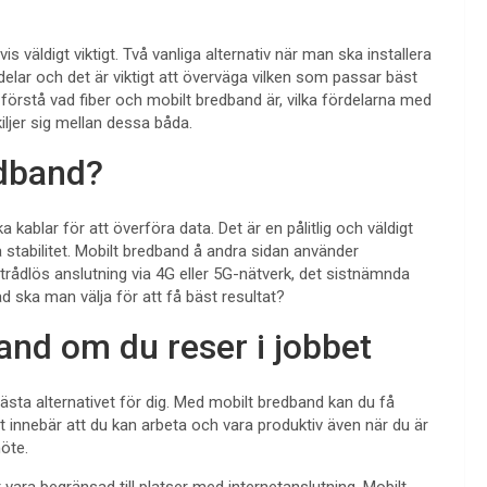
vis väldigt viktigt. Två vanliga alternativ när man ska installera
delar och det är viktigt att överväga vilken som passar bäst
st förstå vad fiber och mobilt bredband är, vilka fördelarna med
kiljer sig mellan dessa båda.
edband?
kablar för att överföra data. Det är en pålitlig och väldigt
stabilitet. Mobilt bredband å andra sidan använder
 trådlös anslutning via 4G eller 5G-nätverk, det sistnämnda
d ska man välja för att få bäst resultat?
nd om du reser i jobbet
sta alternativet för dig. Med mobilt bredband kan du få
t innebär att du kan arbeta och vara produktiv även när du är
möte.
r vara begränsad till platser med internetanslutning. Mobilt