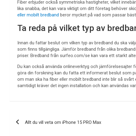
Fiber erbjuder också symmetriska hastigheter, vilket inneb
lika snabba, det kan vara viktigt om ditt företag behöver skic
eller mobilt bredband
beror mycket på vad som passar bäst 
Ta reda på vilket typ av bredba
Innan du fattar beslut om vilken typ av bredband du ska välja ti
som finns tillgängliga. Jämför bredband från olika bredban
priser. Bredband från surfeo.com/se kan vara ett starkt alte
Du kan också använda onlineverktyg och jämförelsesajter för
göra din forskning kan du fatta ett informerat beslut som pa
om man ska ha fiber eller mobilt bredband inte blir så svårt
samtidigt kräver det ingen installation och kan användas va
Inläggsnavigering
Allt du vill veta om iPhone 15 PRO Max