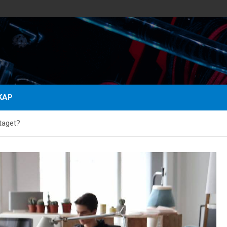
KAP
etaget?