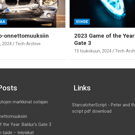
IAA
VIIHDE
o-onnettomuuksiin
2023 Game of the Year:
Gate 3
, 2024
Tech-Archive
15 toukokuun, 2024
Tech-Arch
Posts
Links
utojen markkinat ostajan
StarcatcherScript - Peter and t
script pdf download
nettomuuksiin
the Year: Baldur’s Gate 3
 taide – tekniikat