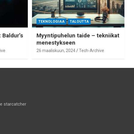
TEKNOLOGIAA
TALOUTTA
 Baldur’s
Myyntipuhelun taide – tekniikat
menestykseen
ive
26 maaliskuun, 2024
Tech-Archive
he starcatcher