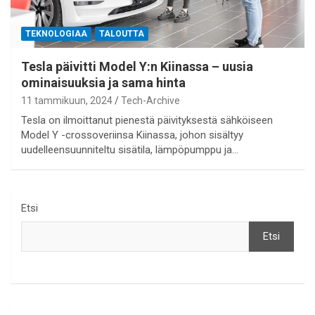
TEKNOLOGIAA
TALOUTTA
Tesla päivitti Model Y:n Kiinassa – uusia
ominaisuuksia ja sama hinta
11 tammikuun, 2024
Tech-Archive
Tesla on ilmoittanut pienestä päivityksestä sähköiseen
Model Y -crossoveriinsa Kiinassa, johon sisältyy
uudelleensuunniteltu sisätila, lämpöpumppu ja…
Etsi
Etsi