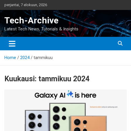
Skip
perjantai, 7 elokuun, 2026
to
content
Tech-Archive
Latest Tech News, Tutorials & Insights
Home
2024
tammikuu
Kuukausi:
tammikuu 2024