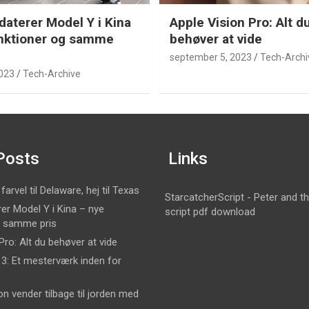
daterer Model Y i Kina
Apple Vision Pro: Alt d
nktioner og samme
behøver at vide
september 5, 2023
Tech-Archi
2023
Tech-Archive
Posts
Links
arvel til Delaware, hej til Texas
StarcatcherScript - Peter and t
er Model Y i Kina – nye
script pdf download
g samme pris
Pro: Alt du behøver at vide
 3: Et mesterværk inden for
 vender tilbage til jorden med