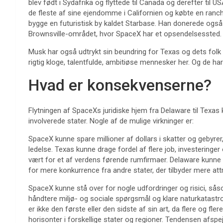
blev født i Sydafrika og flyttede til Canada og derefter til US
de fleste af sine ejendomme i Californien og købte en ranch 
bygge en futuristisk by kaldet Starbase. Han donerede også 3
Brownsville-området, hvor SpaceX har et opsendelsessted.
Musk har også udtrykt sin beundring for Texas og dets folk 
rigtig kloge, talentfulde, ambitiøse mennesker her. Og de ha
Hvad er konsekvenserne?
Flytningen af SpaceXs juridiske hjem fra Delaware til Texas
involverede stater. Nogle af de mulige virkninger er:
SpaceX kunne spare millioner af dollars i skatter og gebyrer,
ledelse. Texas kunne drage fordel af flere job, investeringe
vært for et af verdens førende rumfirmaer. Delaware kunn
for mere konkurrence fra andre stater, der tilbyder mere attr
SpaceX kunne stå over for nogle udfordringer og risici, såsom
håndtere miljø- og sociale spørgsmål og klare naturkatastro
er ikke den første eller den sidste af sin art, da flere og f
horisonter i forskellige stater og regioner. Tendensen afspe