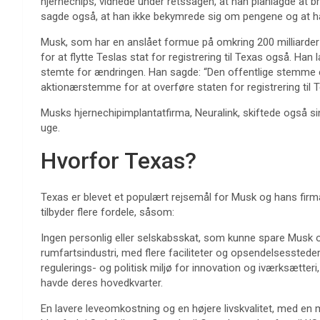
hjernechips, vidnede under retssagen, at han planlagde at bru
sagde også, at han ikke bekymrede sig om pengene og at han
Musk, som har en anslået formue på omkring 200 milliarder 
for at flytte Teslas stat for registrering til Texas også. H
stemte for ændringen. Han sagde: “Den offentlige stemme er
aktionærstemme for at overføre staten for registrering til T
Musks hjernechipimplantatfirma, Neuralink, skiftede også sin 
uge.
Hvorfor Texas?
Texas er blevet et populært rejsemål for Musk og hans firm
tilbyder flere fordele, såsom:
Ingen personlig eller selskabsskat, som kunne spare Musk
rumfartsindustri, med flere faciliteter og opsendelsesstede
regulerings- og politisk miljø for innovation og iværksætter
havde deres hovedkvarter.
En lavere leveomkostning og en højere livskvalitet, med en 