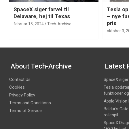
SpaceX siger farvel til
Tesla op
Delaware, hej til Texas
– nye fu
pris
februar 15, 2024
Tech-Archive
oktober 3, 
About Tech-Archive
Latest 
Contact Us
SpaceX siger f
Cookies
Tesla opdater
funktioner o
Privacy Policy
Apple Vision 
Terms and Conditions
Baldur’s Gate
Terms of Service
rollespil
SpaceX Dragon
1630 kg last