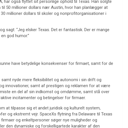
A, har også flyttet sit personlige ophold til Texas. Han solgte
til 50 millioner dollars nær Austin, hvor han planlægger at
0 millioner dollars til skoler og nonprofitorganisationer i
og sagt: “Jeg elsker Texas. Det er fantastisk. Der er mange
r en god humor.”
 kunne have betydelige konsekvenser for firmaet, samt for de
 samt nyde mere fleksibilitet og autonomi i sin drift og
r og innovationer, samt af prestigen og reklamen for at være
e miste en del af sin indkomst og omdømme, samt stå over
aktive incitamenter og betingelser for firmaer.
 at tilpasse sig et andet juridisk og kulturelt system,
fer og ekstremt vejr. SpaceXs flytning fra Delaware til Texas
lere firmaer og enkeltpersoner søger nye muligheder og
jler den dynamiske og forskelligartede karakter af den