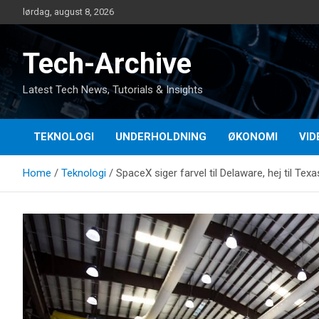
Skip
lørdag, august 8, 2026
to
content
Tech-Archive
Latest Tech News, Tutorials & Insights
TEKNOLOGI
UNDERHOLDNING
ØKONOMI
VID
Home
Teknologi
SpaceX siger farvel til Delaware, hej til Texa