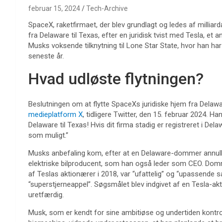
februar 15, 2024
Tech-Archive
SpaceX, raketfirmaet, der blev grundlagt og ledes af milliardæ
fra Delaware til Texas, efter en juridisk tvist med Tesla, e
Musks voksende tilknytning til Lone Star State, hvor han har
seneste år.
Hvad udløste flytningen?
Beslutningen om at flytte SpaceXs juridiske hjem fra Delawa
medieplatform X
, tidligere Twitter, den 15. februar 2024. Ha
Delaware til Texas! Hvis dit firma stadig er registreret i Delaw
som muligt.”
Musks anbefaling kom, efter at en Delaware-dommer annuller
elektriske bilproducent, som han også leder som CEO. Dom
af Teslas aktionærer i 2018, var “ufattelig” og “upassende 
“superstjerneappel”. Søgsmålet blev indgivet af en Tesla-a
uretfærdig.
Musk, som er kendt for sine ambitiøse og undertiden kontro