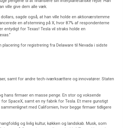
ge pengene til at finansiere sin interplanetariske rejse. Han
 ville give dem alle væk.
dollars, sagde også, at han ville holde en aktionærstemme
an lancerede en afstemning på X, hvor 87% af respondenterne
 entydigt for Texas! Tesla vil straks holde en
exas.”
placering for registrering fra Delaware til Nevada i sidste
aer, samt for andre tech-iværksættere og innovatører. Staten
 og hans firmaer en masse penge. En stor og voksende
r for SpaceX, samt en ny fabrik for Tesla. Et mere gunstigt
i, sammenlignet med Californien, hvor begge firmaer tidligere
mangfoldig og livlig kultur, køkken og landskab. Musk, som