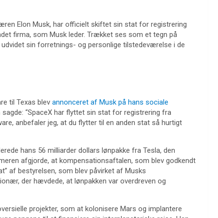
ren Elon Musk, har officielt skiftet sin stat for registrering
t andet firma, som Musk leder. Trækket ses som et tegn på
 udvidet sin forretnings- og personlige tilstedeværelse i de
re til Texas blev
annonceret af Musk på hans sociale
n sagde: “SpaceX har flyttet sin stat for registrering fra
are, anbefaler jeg, at du flytter til en anden stat så hurtigt
ede hans 56 milliarder dollars lønpakke fra Tesla, den
meren afgjorde, at kompensationsaftalen, som blev godkendt
sat” af bestyrelsen, som blev påvirket af Musks
ktionær, der hævdede, at lønpakken var overdreven og
versielle projekter, som at kolonisere Mars og implantere