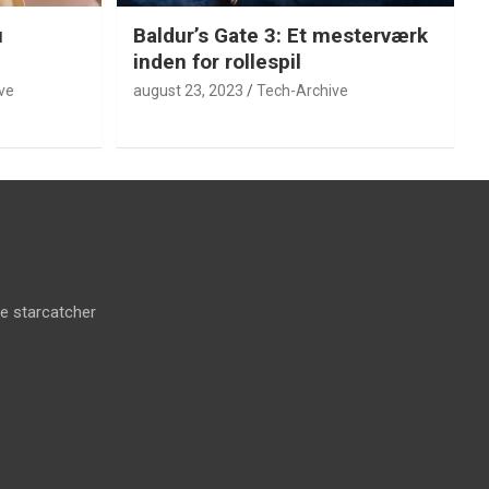
u
Baldur’s Gate 3: Et mesterværk
inden for rollespil
ve
august 23, 2023
Tech-Archive
he starcatcher