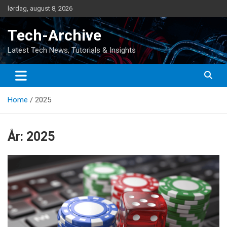
Skip
lørdag, august 8, 2026
to
content
Tech-Archive
Latest Tech News, Tutorials & Insights
Home
2025
År:
2025