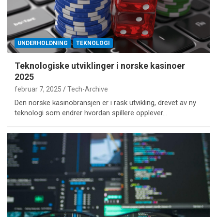
UNDERHOLDNING
TEKNOLOGI
Teknologiske utviklinger i norske kasinoer
2025
februar 7, 2025
Tech-Archive
Den norske kasinobransjen er i rask utvikling, drevet av ny
teknologi som endrer hvordan spillere opplever…